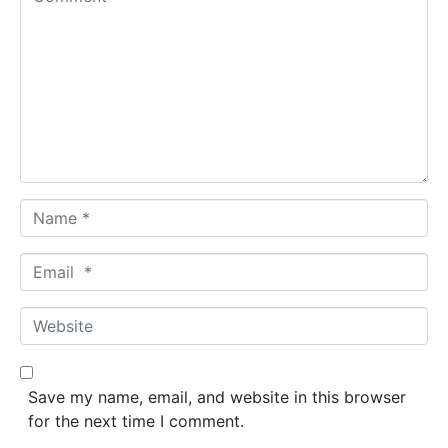
o
m
m
e
n
t
*
N
a
m
E
e
m
*
a
W
i
e
l
b
*
s
Save my name, email, and website in this browser
i
for the next time I comment.
t