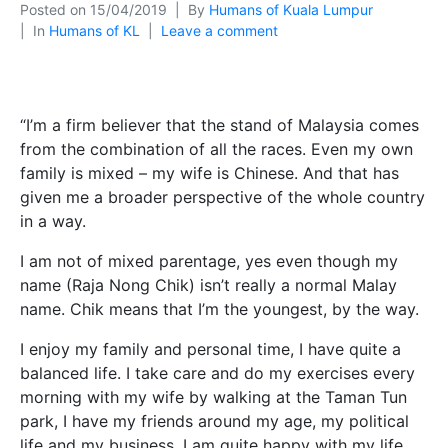
Posted on
15/04/2019
By
Humans of Kuala Lumpur
In
Humans of KL
Leave a comment
“I’m a firm believer that the stand of Malaysia comes
from the combination of all the races. Even my own
family is mixed – my wife is Chinese. And that has
given me a broader perspective of the whole country
in a way.
I am not of mixed parentage, yes even though my
name (Raja Nong Chik) isn’t really a normal Malay
name. Chik means that I’m the youngest, by the way.
I enjoy my family and personal time, I have quite a
balanced life. I take care and do my exercises every
morning with my wife by walking at the Taman Tun
park, I have my friends around my age, my political
life and my business. I am quite happy with my life