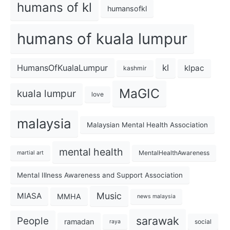
humans of kl
humansofkl
humans of kuala lumpur
kl
HumansOfKualaLumpur
klpac
kashmir
MaGIC
kuala lumpur
love
malaysia
Malaysian Mental Health Association
mental health
MentalHealthAwareness
martial art
Mental Illness Awareness and Support Association
Music
MIASA
MMHA
news malaysia
sarawak
People
ramadan
social
raya